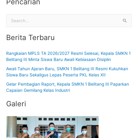
Pencarian
C
a
Berita Terbaru
r
i
Rangkaian MPLS TA 2026/2027 Resmi Selesai, Kepala SMKN 1
u
Belitang III Minta Siswa Baru Awali Kebiasaan Disiplin
n
Awali Tahun Ajaran Baru, SMKN 1 Belitang III Resmi Kukuhkan
t
Siswa Baru Sekaligus Lepas Peserta PKL Kelas XII
u
Gelar Pembagian Raport, Kepala SMKN 1 Belitang III Paparkan
k
Capaian Gemilang Kelas Industri
:
Galeri