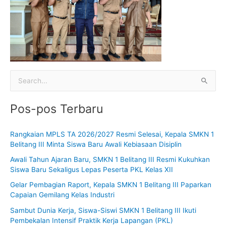
C
a
Pos-pos Terbaru
r
i
Rangkaian MPLS TA 2026/2027 Resmi Selesai, Kepala SMKN 1
u
Belitang III Minta Siswa Baru Awali Kebiasaan Disiplin
n
Awali Tahun Ajaran Baru, SMKN 1 Belitang III Resmi Kukuhkan
t
Siswa Baru Sekaligus Lepas Peserta PKL Kelas XII
u
Gelar Pembagian Raport, Kepala SMKN 1 Belitang III Paparkan
k
Capaian Gemilang Kelas Industri
:
Sambut Dunia Kerja, Siswa-Siswi SMKN 1 Belitang III Ikuti
Pembekalan Intensif Praktik Kerja Lapangan (PKL)