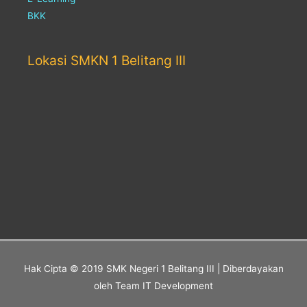
BKK
Lokasi SMKN 1 Belitang III
Hak Cipta © 2019
SMK Negeri 1 Belitang III
| Diberdayakan
oleh Team IT Development