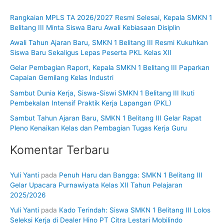
i
Rangkaian MPLS TA 2026/2027 Resmi Selesai, Kepala SMKN 1
u
Belitang III Minta Siswa Baru Awali Kebiasaan Disiplin
n
Awali Tahun Ajaran Baru, SMKN 1 Belitang III Resmi Kukuhkan
t
Siswa Baru Sekaligus Lepas Peserta PKL Kelas XII
u
Gelar Pembagian Raport, Kepala SMKN 1 Belitang III Paparkan
k
Capaian Gemilang Kelas Industri
:
Sambut Dunia Kerja, Siswa-Siswi SMKN 1 Belitang III Ikuti
Pembekalan Intensif Praktik Kerja Lapangan (PKL)
Sambut Tahun Ajaran Baru, SMKN 1 Belitang III Gelar Rapat
Pleno Kenaikan Kelas dan Pembagian Tugas Kerja Guru
Komentar Terbaru
Yuli Yanti
pada
Penuh Haru dan Bangga: SMKN 1 Belitang III
Gelar Upacara Purnawiyata Kelas XII Tahun Pelajaran
2025/2026
Yuli Yanti
pada
Kado Terindah: Siswa SMKN 1 Belitang III Lolos
Seleksi Kerja di Dealer Hino PT Citra Lestari Mobilindo