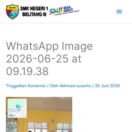
Lewati
Men
ke
Uta
konten
WhatsApp Image
2026-06-25 at
09.19.38
Tinggalkan Komentar
/ Oleh
Akhmad susanto
/
26 Juni 2026