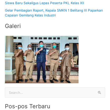
t
Siswa Baru Sekaligus Lepas Peserta PKL Kelas XII
u
Gelar Pembagian Raport, Kepala SMKN 1 Belitang III Paparkan
k
Capaian Gemilang Kelas Industri
:
Galeri
C
a
Pos-pos Terbaru
r