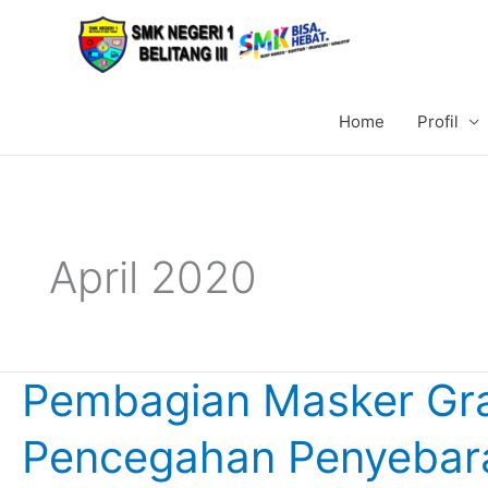
Lewati
ke
konten
Home
Profil
April 2020
Pembagian Masker Gra
Pembagian
Masker
Pencegahan Penyebara
Gratis
Dalam