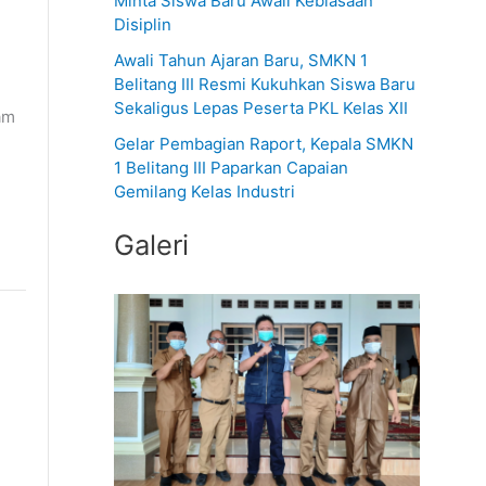
Minta Siswa Baru Awali Kebiasaan
Disiplin
t
u
Awali Tahun Ajaran Baru, SMKN 1
Belitang III Resmi Kukuhkan Siswa Baru
k
Sekaligus Lepas Peserta PKL Kelas XII
am
:
Gelar Pembagian Raport, Kepala SMKN
1 Belitang III Paparkan Capaian
Gemilang Kelas Industri
Galeri