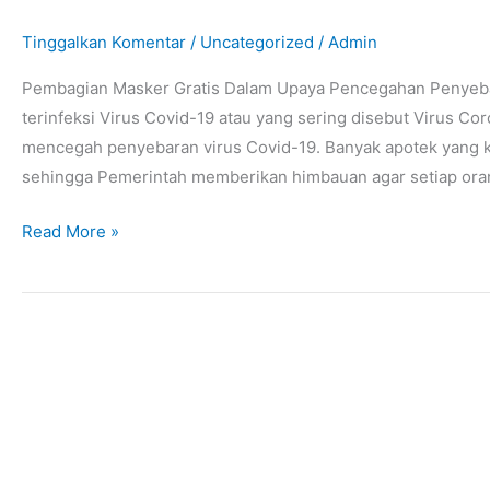
Upaya
Tinggalkan Komentar
/
Uncategorized
/
Admin
Pencegahan
Penyebaran
Pembagian Masker Gratis Dalam Upaya Pencegahan Penyeba
Virus
terinfeksi Virus Covid-19 atau yang sering disebut Virus C
Covid-
mencegah penyebaran virus Covid-19. Banyak apotek yang ke
19
sehingga Pemerintah memberikan himbauan agar setiap ora
Read More »