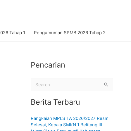
26 Tahap 1
Pengumuman SPMB 2026 Tahap 2
Pencarian
C
a
Berita Terbaru
r
i
Rangkaian MPLS TA 2026/2027 Resmi
u
Selesai, Kepala SMKN 1 Belitang III
n