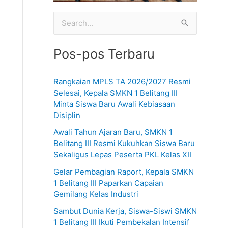
C
a
Pos-pos Terbaru
r
i
Rangkaian MPLS TA 2026/2027 Resmi
u
Selesai, Kepala SMKN 1 Belitang III
n
Minta Siswa Baru Awali Kebiasaan
Disiplin
t
u
Awali Tahun Ajaran Baru, SMKN 1
Belitang III Resmi Kukuhkan Siswa Baru
k
Sekaligus Lepas Peserta PKL Kelas XII
:
Gelar Pembagian Raport, Kepala SMKN
1 Belitang III Paparkan Capaian
Gemilang Kelas Industri
Sambut Dunia Kerja, Siswa-Siswi SMKN
1 Belitang III Ikuti Pembekalan Intensif