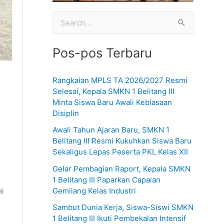
C
a
Pos-pos Terbaru
r
i
Rangkaian MPLS TA 2026/2027 Resmi
u
Selesai, Kepala SMKN 1 Belitang III
n
Minta Siswa Baru Awali Kebiasaan
Disiplin
t
u
Awali Tahun Ajaran Baru, SMKN 1
Belitang III Resmi Kukuhkan Siswa Baru
k
Sekaligus Lepas Peserta PKL Kelas XII
:
Gelar Pembagian Raport, Kepala SMKN
1 Belitang III Paparkan Capaian
Gemilang Kelas Industri
ai
Sambut Dunia Kerja, Siswa-Siswi SMKN
1 Belitang III Ikuti Pembekalan Intensif