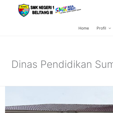
Lewati
ke
konten
Home
Profil
Dinas Pendidikan Su
Wujudkan
Lingkungan
Sekolah
yang