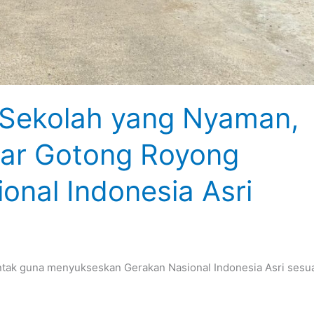
Sekolah yang Nyaman,
elar Gotong Royong
onal Indonesia Asri
ntak guna menyukseskan Gerakan Nasional Indonesia Asri sesu