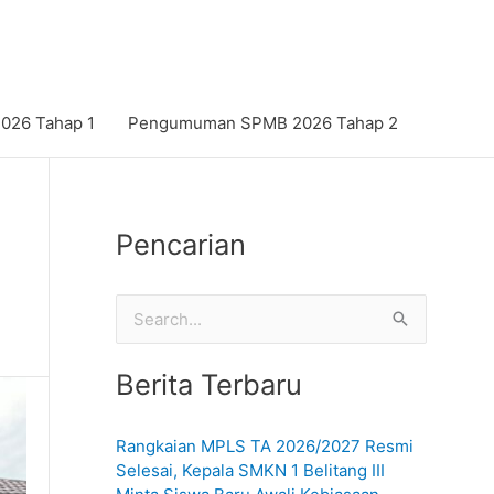
26 Tahap 1
Pengumuman SPMB 2026 Tahap 2
Pencarian
C
a
Berita Terbaru
r
i
Rangkaian MPLS TA 2026/2027 Resmi
u
Selesai, Kepala SMKN 1 Belitang III
n