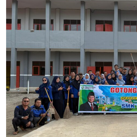
Nyaman,
SMKN
1
Belitang
III
Gelar
Gotong
Royong
Serentak
Gerakan
Nasional
Indonesia
Asri