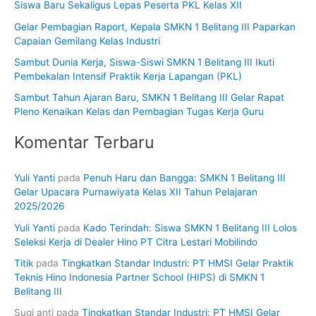
Siswa Baru Sekaligus Lepas Peserta PKL Kelas XII
u
Gelar Pembagian Raport, Kepala SMKN 1 Belitang III Paparkan
k
Capaian Gemilang Kelas Industri
:
Sambut Dunia Kerja, Siswa-Siswi SMKN 1 Belitang III Ikuti
Pembekalan Intensif Praktik Kerja Lapangan (PKL)
Sambut Tahun Ajaran Baru, SMKN 1 Belitang III Gelar Rapat
Pleno Kenaikan Kelas dan Pembagian Tugas Kerja Guru
Komentar Terbaru
Yuli Yanti
pada
Penuh Haru dan Bangga: SMKN 1 Belitang III
Gelar Upacara Purnawiyata Kelas XII Tahun Pelajaran
2025/2026
Yuli Yanti
pada
Kado Terindah: Siswa SMKN 1 Belitang III Lolos
Seleksi Kerja di Dealer Hino PT Citra Lestari Mobilindo
Titik
pada
Tingkatkan Standar Industri: PT HMSI Gelar Praktik
Teknis Hino Indonesia Partner School (HIPS) di SMKN 1
Belitang III
Sugi anti
pada
Tingkatkan Standar Industri: PT HMSI Gelar