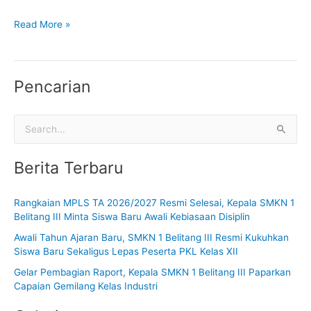
Read More »
Pencarian
C
a
Berita Terbaru
r
i
Rangkaian MPLS TA 2026/2027 Resmi Selesai, Kepala SMKN 1
u
Belitang III Minta Siswa Baru Awali Kebiasaan Disiplin
n
Awali Tahun Ajaran Baru, SMKN 1 Belitang III Resmi Kukuhkan
t
Siswa Baru Sekaligus Lepas Peserta PKL Kelas XII
u
Gelar Pembagian Raport, Kepala SMKN 1 Belitang III Paparkan
k
Capaian Gemilang Kelas Industri
: