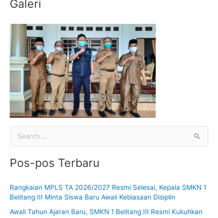
Galeri
C
a
Pos-pos Terbaru
r
i
Rangkaian MPLS TA 2026/2027 Resmi Selesai, Kepala SMKN 1
u
Belitang III Minta Siswa Baru Awali Kebiasaan Disiplin
n
Awali Tahun Ajaran Baru, SMKN 1 Belitang III Resmi Kukuhkan
t