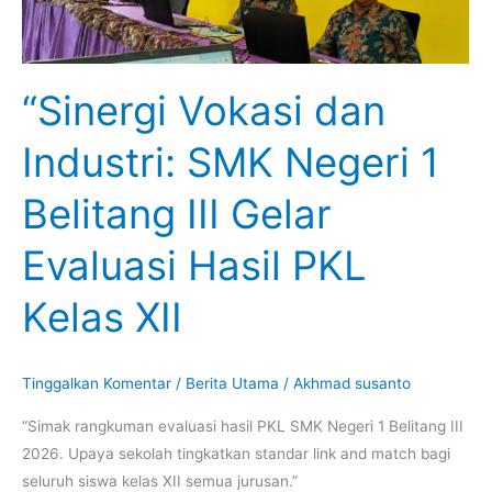
III
Gelar
Evaluasi
“Sinergi Vokasi dan
Hasil
PKL
Industri: SMK Negeri 1
Kelas
XII
Belitang III Gelar
Evaluasi Hasil PKL
Kelas XII
Tinggalkan Komentar
/
Berita Utama
/
Akhmad susanto
“Simak rangkuman evaluasi hasil PKL SMK Negeri 1 Belitang III
2026. Upaya sekolah tingkatkan standar link and match bagi
seluruh siswa kelas XII semua jurusan.”