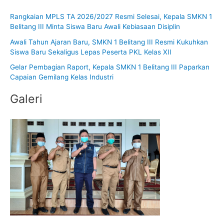
i
Rangkaian MPLS TA 2026/2027 Resmi Selesai, Kepala SMKN 1
u
Belitang III Minta Siswa Baru Awali Kebiasaan Disiplin
n
Awali Tahun Ajaran Baru, SMKN 1 Belitang III Resmi Kukuhkan
t
Siswa Baru Sekaligus Lepas Peserta PKL Kelas XII
u
Gelar Pembagian Raport, Kepala SMKN 1 Belitang III Paparkan
k
Capaian Gemilang Kelas Industri
:
Galeri