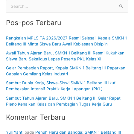
C
a
Pos-pos Terbaru
r
i
Rangkaian MPLS TA 2026/2027 Resmi Selesai, Kepala SMKN 1
u
Belitang III Minta Siswa Baru Awali Kebiasaan Disiplin
n
Awali Tahun Ajaran Baru, SMKN 1 Belitang III Resmi Kukuhkan
t
Siswa Baru Sekaligus Lepas Peserta PKL Kelas XII
u
Gelar Pembagian Raport, Kepala SMKN 1 Belitang III Paparkan
k
Capaian Gemilang Kelas Industri
:
Sambut Dunia Kerja, Siswa-Siswi SMKN 1 Belitang III Ikuti
Pembekalan Intensif Praktik Kerja Lapangan (PKL)
Sambut Tahun Ajaran Baru, SMKN 1 Belitang III Gelar Rapat
Pleno Kenaikan Kelas dan Pembagian Tugas Kerja Guru
Komentar Terbaru
Yuli Yanti
pada
Penuh Haru dan Bangga: SMKN 1 Belitang III