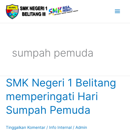
Lewati
Men
ke
Uta
konten
sumpah pemuda
SMK Negeri 1 Belitang
SMK
Negeri
memperingati Hari
1
Belitang
Sumpah Pemuda
memperingati
Hari
Sumpah
Tinggalkan Komentar
/
Info Internal
/
Admin
Pemuda