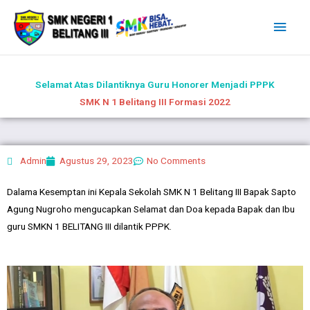
Lewati
Men
ke
Uta
konten
Selamat Atas Dilantiknya Guru Honorer Menjadi PPPK
SMK N 1 Belitang III Formasi 2022
Admin
Agustus 29, 2023
No Comments
Dalama Kesemptan ini Kepala Sekolah SMK N 1 Belitang III Bapak Sapto
Agung Nugroho mengucapkan Selamat dan Doa kepada Bapak dan Ibu
guru SMKN 1 BELITANG III dilantik PPPK.