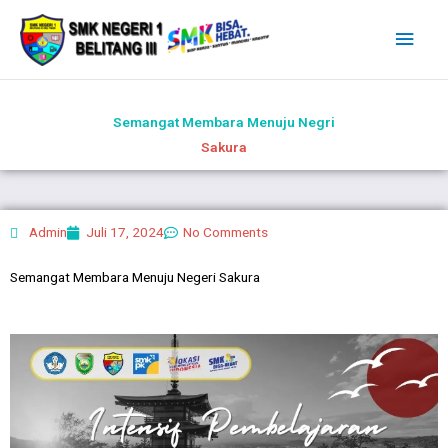
Lewati
Men
ke
Uta
konten
Semangat Membara Menuju Negri
Sakura
Admin
Juli 17, 2024
No Comments
Semangat Membara Menuju Negeri Sakura