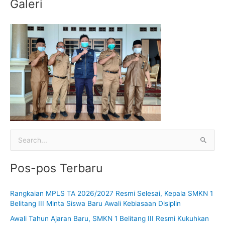
Galeri
C
a
Pos-pos Terbaru
r
i
Rangkaian MPLS TA 2026/2027 Resmi Selesai, Kepala SMKN 1
u
Belitang III Minta Siswa Baru Awali Kebiasaan Disiplin
n
Awali Tahun Ajaran Baru, SMKN 1 Belitang III Resmi Kukuhkan
t