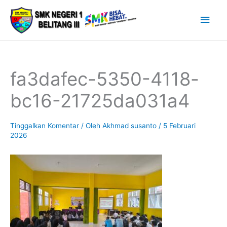
Lewati
Men
ke
Uta
konten
fa3dafec-5350-4118-
bc16-21725da031a4
Tinggalkan Komentar
/ Oleh
Akhmad susanto
/
5 Februari
2026