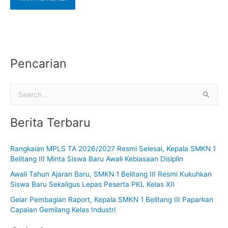
Pencarian
C
a
Berita Terbaru
r
i
Rangkaian MPLS TA 2026/2027 Resmi Selesai, Kepala SMKN 1
u
Belitang III Minta Siswa Baru Awali Kebiasaan Disiplin
n
Awali Tahun Ajaran Baru, SMKN 1 Belitang III Resmi Kukuhkan
t
Siswa Baru Sekaligus Lepas Peserta PKL Kelas XII
u
Gelar Pembagian Raport, Kepala SMKN 1 Belitang III Paparkan
k
Capaian Gemilang Kelas Industri
: