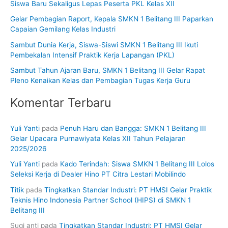
Siswa Baru Sekaligus Lepas Peserta PKL Kelas XII
u
Gelar Pembagian Raport, Kepala SMKN 1 Belitang III Paparkan
k
Capaian Gemilang Kelas Industri
:
Sambut Dunia Kerja, Siswa-Siswi SMKN 1 Belitang III Ikuti
Pembekalan Intensif Praktik Kerja Lapangan (PKL)
Sambut Tahun Ajaran Baru, SMKN 1 Belitang III Gelar Rapat
Pleno Kenaikan Kelas dan Pembagian Tugas Kerja Guru
Komentar Terbaru
Yuli Yanti
pada
Penuh Haru dan Bangga: SMKN 1 Belitang III
Gelar Upacara Purnawiyata Kelas XII Tahun Pelajaran
2025/2026
Yuli Yanti
pada
Kado Terindah: Siswa SMKN 1 Belitang III Lolos
Seleksi Kerja di Dealer Hino PT Citra Lestari Mobilindo
Titik
pada
Tingkatkan Standar Industri: PT HMSI Gelar Praktik
Teknis Hino Indonesia Partner School (HIPS) di SMKN 1
Belitang III
Sugi anti
pada
Tingkatkan Standar Industri: PT HMSI Gelar