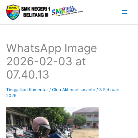
Lewati
Men
ke
Uta
konten
WhatsApp Image
2026-02-03 at
07.40.13
Tinggalkan Komentar
/ Oleh
Akhmad susanto
/
3 Februari
2026