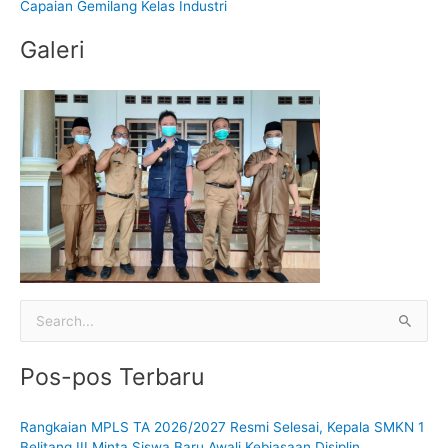
k
Capaian Gemilang Kelas Industri
:
Galeri
C
a
Pos-pos Terbaru
r
i
Rangkaian MPLS TA 2026/2027 Resmi Selesai, Kepala SMKN 1
u
Belitang III Minta Siswa Baru Awali Kebiasaan Disiplin