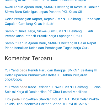
n
Awali Tahun Ajaran Baru, SMKN 1 Belitang III Resmi Kukuhkan
t
Siswa Baru Sekaligus Lepas Peserta PKL Kelas XII
u
Gelar Pembagian Raport, Kepala SMKN 1 Belitang III Paparkan
k
Capaian Gemilang Kelas Industri
:
Sambut Dunia Kerja, Siswa-Siswi SMKN 1 Belitang III Ikuti
Pembekalan Intensif Praktik Kerja Lapangan (PKL)
Sambut Tahun Ajaran Baru, SMKN 1 Belitang III Gelar Rapat
Pleno Kenaikan Kelas dan Pembagian Tugas Kerja Guru
Komentar Terbaru
Yuli Yanti
pada
Penuh Haru dan Bangga: SMKN 1 Belitang III
Gelar Upacara Purnawiyata Kelas XII Tahun Pelajaran
2025/2026
Yuli Yanti
pada
Kado Terindah: Siswa SMKN 1 Belitang III Lolos
Seleksi Kerja di Dealer Hino PT Citra Lestari Mobilindo
Titik
pada
Tingkatkan Standar Industri: PT HMSI Gelar Praktik
Teknis Hino Indonesia Partner School (HIPS) di SMKN 1