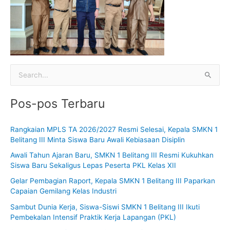
C
a
Pos-pos Terbaru
r
i
Rangkaian MPLS TA 2026/2027 Resmi Selesai, Kepala SMKN 1
u
Belitang III Minta Siswa Baru Awali Kebiasaan Disiplin
n
Awali Tahun Ajaran Baru, SMKN 1 Belitang III Resmi Kukuhkan
t
Siswa Baru Sekaligus Lepas Peserta PKL Kelas XII
u
Gelar Pembagian Raport, Kepala SMKN 1 Belitang III Paparkan
k
Capaian Gemilang Kelas Industri
:
Sambut Dunia Kerja, Siswa-Siswi SMKN 1 Belitang III Ikuti
Pembekalan Intensif Praktik Kerja Lapangan (PKL)