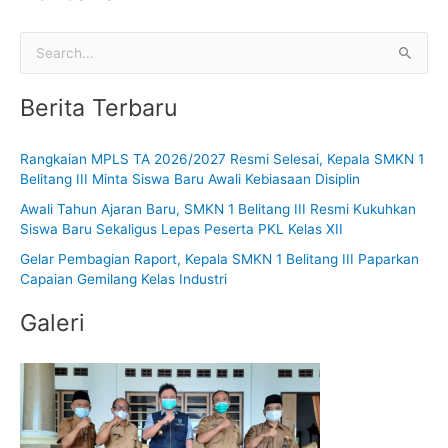
C
a
Berita Terbaru
r
i
Rangkaian MPLS TA 2026/2027 Resmi Selesai, Kepala SMKN 1
u
Belitang III Minta Siswa Baru Awali Kebiasaan Disiplin
n
Awali Tahun Ajaran Baru, SMKN 1 Belitang III Resmi Kukuhkan
t
Siswa Baru Sekaligus Lepas Peserta PKL Kelas XII
u
Gelar Pembagian Raport, Kepala SMKN 1 Belitang III Paparkan
k
Capaian Gemilang Kelas Industri
:
Galeri