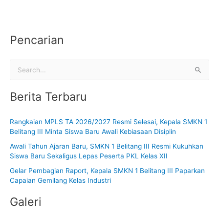
Pencarian
C
a
Berita Terbaru
r
i
Rangkaian MPLS TA 2026/2027 Resmi Selesai, Kepala SMKN 1
u
Belitang III Minta Siswa Baru Awali Kebiasaan Disiplin
n
Awali Tahun Ajaran Baru, SMKN 1 Belitang III Resmi Kukuhkan
t
Siswa Baru Sekaligus Lepas Peserta PKL Kelas XII
u
Gelar Pembagian Raport, Kepala SMKN 1 Belitang III Paparkan
k
Capaian Gemilang Kelas Industri
:
Galeri