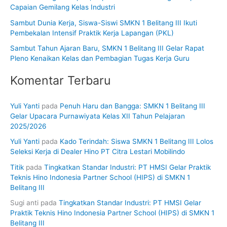
k
Capaian Gemilang Kelas Industri
:
Sambut Dunia Kerja, Siswa-Siswi SMKN 1 Belitang III Ikuti
Pembekalan Intensif Praktik Kerja Lapangan (PKL)
Sambut Tahun Ajaran Baru, SMKN 1 Belitang III Gelar Rapat
Pleno Kenaikan Kelas dan Pembagian Tugas Kerja Guru
Komentar Terbaru
Yuli Yanti
pada
Penuh Haru dan Bangga: SMKN 1 Belitang III
Gelar Upacara Purnawiyata Kelas XII Tahun Pelajaran
2025/2026
Yuli Yanti
pada
Kado Terindah: Siswa SMKN 1 Belitang III Lolos
Seleksi Kerja di Dealer Hino PT Citra Lestari Mobilindo
Titik
pada
Tingkatkan Standar Industri: PT HMSI Gelar Praktik
Teknis Hino Indonesia Partner School (HIPS) di SMKN 1
Belitang III
Sugi anti
pada
Tingkatkan Standar Industri: PT HMSI Gelar
Praktik Teknis Hino Indonesia Partner School (HIPS) di SMKN 1
Belitang III