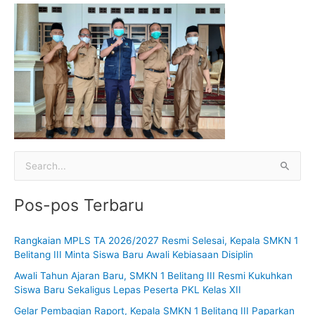
C
a
Pos-pos Terbaru
r
i
Rangkaian MPLS TA 2026/2027 Resmi Selesai, Kepala SMKN 1
u
Belitang III Minta Siswa Baru Awali Kebiasaan Disiplin
n
Awali Tahun Ajaran Baru, SMKN 1 Belitang III Resmi Kukuhkan
t
Siswa Baru Sekaligus Lepas Peserta PKL Kelas XII
u
Gelar Pembagian Raport, Kepala SMKN 1 Belitang III Paparkan