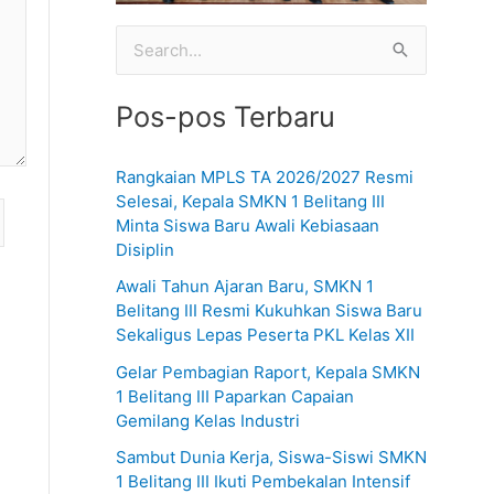
C
a
Pos-pos Terbaru
r
i
Rangkaian MPLS TA 2026/2027 Resmi
u
Selesai, Kepala SMKN 1 Belitang III
n
Minta Siswa Baru Awali Kebiasaan
Disiplin
t
u
Awali Tahun Ajaran Baru, SMKN 1
Belitang III Resmi Kukuhkan Siswa Baru
k
Sekaligus Lepas Peserta PKL Kelas XII
:
Gelar Pembagian Raport, Kepala SMKN
1 Belitang III Paparkan Capaian
Gemilang Kelas Industri
Sambut Dunia Kerja, Siswa-Siswi SMKN
1 Belitang III Ikuti Pembekalan Intensif