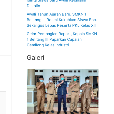
Minta Siswa Baru Awali Kebiasaan
Disiplin
t
u
Awali Tahun Ajaran Baru, SMKN 1
Belitang III Resmi Kukuhkan Siswa Baru
k
Sekaligus Lepas Peserta PKL Kelas XII
:
Gelar Pembagian Raport, Kepala SMKN
1 Belitang III Paparkan Capaian
Gemilang Kelas Industri
Galeri