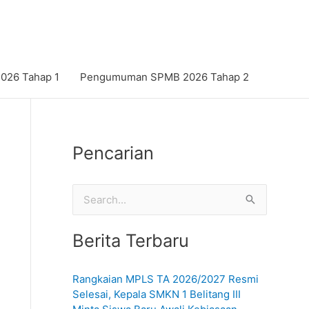
26 Tahap 1
Pengumuman SPMB 2026 Tahap 2
Pencarian
C
a
Berita Terbaru
r
i
Rangkaian MPLS TA 2026/2027 Resmi
u
Selesai, Kepala SMKN 1 Belitang III
n