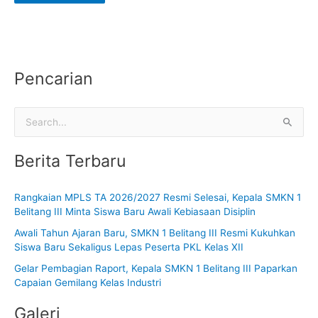
Pencarian
C
a
Berita Terbaru
r
i
Rangkaian MPLS TA 2026/2027 Resmi Selesai, Kepala SMKN 1
u
Belitang III Minta Siswa Baru Awali Kebiasaan Disiplin
n
Awali Tahun Ajaran Baru, SMKN 1 Belitang III Resmi Kukuhkan
t
Siswa Baru Sekaligus Lepas Peserta PKL Kelas XII
u
Gelar Pembagian Raport, Kepala SMKN 1 Belitang III Paparkan
k
Capaian Gemilang Kelas Industri
:
Galeri