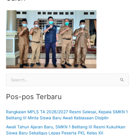
C
a
Pos-pos Terbaru
r
i
Rangkaian MPLS TA 2026/2027 Resmi Selesai, Kepala SMKN 1
u
Belitang III Minta Siswa Baru Awali Kebiasaan Disiplin
n
Awali Tahun Ajaran Baru, SMKN 1 Belitang III Resmi Kukuhkan
t
Siswa Baru Sekaligus Lepas Peserta PKL Kelas XII