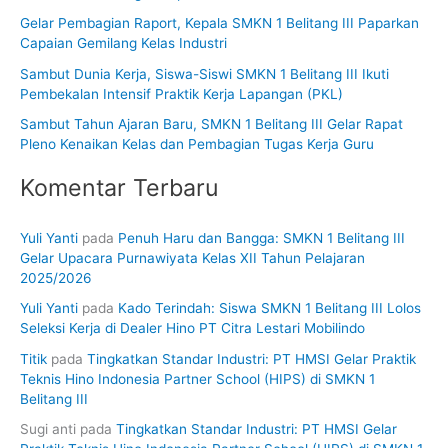
u
Gelar Pembagian Raport, Kepala SMKN 1 Belitang III Paparkan
k
Capaian Gemilang Kelas Industri
:
Sambut Dunia Kerja, Siswa-Siswi SMKN 1 Belitang III Ikuti
Pembekalan Intensif Praktik Kerja Lapangan (PKL)
Sambut Tahun Ajaran Baru, SMKN 1 Belitang III Gelar Rapat
Pleno Kenaikan Kelas dan Pembagian Tugas Kerja Guru
Komentar Terbaru
Yuli Yanti
pada
Penuh Haru dan Bangga: SMKN 1 Belitang III
Gelar Upacara Purnawiyata Kelas XII Tahun Pelajaran
2025/2026
Yuli Yanti
pada
Kado Terindah: Siswa SMKN 1 Belitang III Lolos
Seleksi Kerja di Dealer Hino PT Citra Lestari Mobilindo
Titik
pada
Tingkatkan Standar Industri: PT HMSI Gelar Praktik
Teknis Hino Indonesia Partner School (HIPS) di SMKN 1
Belitang III
Sugi anti
pada
Tingkatkan Standar Industri: PT HMSI Gelar