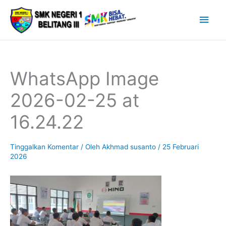
Lewati
Men
ke
Uta
konten
WhatsApp Image
2026-02-25 at
16.24.22
Tinggalkan Komentar
/ Oleh
Akhmad susanto
/
25 Februari
2026