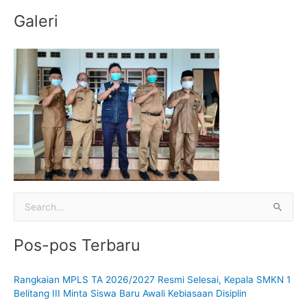
:
Galeri
C
a
Pos-pos Terbaru
r
i
Rangkaian MPLS TA 2026/2027 Resmi Selesai, Kepala SMKN 1
u
Belitang III Minta Siswa Baru Awali Kebiasaan Disiplin
n