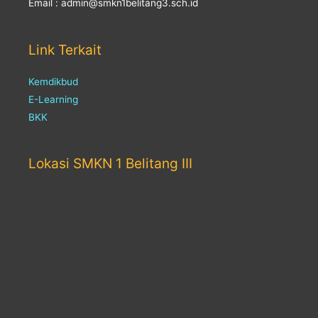
Email : admin@smkn1belitang3.sch.id
Link Terkait
Kemdikbud
E-Learning
BKK
Lokasi SMKN 1 Belitang III