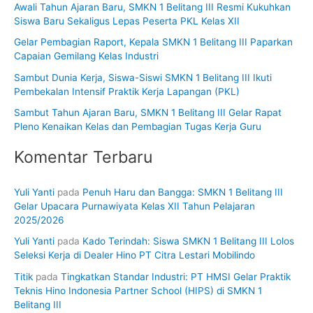
Awali Tahun Ajaran Baru, SMKN 1 Belitang III Resmi Kukuhkan
t
Siswa Baru Sekaligus Lepas Peserta PKL Kelas XII
u
Gelar Pembagian Raport, Kepala SMKN 1 Belitang III Paparkan
k
Capaian Gemilang Kelas Industri
:
Sambut Dunia Kerja, Siswa-Siswi SMKN 1 Belitang III Ikuti
Pembekalan Intensif Praktik Kerja Lapangan (PKL)
Sambut Tahun Ajaran Baru, SMKN 1 Belitang III Gelar Rapat
Pleno Kenaikan Kelas dan Pembagian Tugas Kerja Guru
Komentar Terbaru
Yuli Yanti
pada
Penuh Haru dan Bangga: SMKN 1 Belitang III
Gelar Upacara Purnawiyata Kelas XII Tahun Pelajaran
2025/2026
Yuli Yanti
pada
Kado Terindah: Siswa SMKN 1 Belitang III Lolos
Seleksi Kerja di Dealer Hino PT Citra Lestari Mobilindo
Titik
pada
Tingkatkan Standar Industri: PT HMSI Gelar Praktik
Teknis Hino Indonesia Partner School (HIPS) di SMKN 1
Belitang III