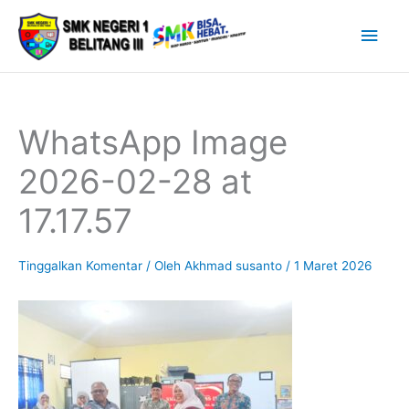
Lewati
Men
ke
Uta
konten
WhatsApp Image
2026-02-28 at
17.17.57
Tinggalkan Komentar
/ Oleh
Akhmad susanto
/
1 Maret 2026