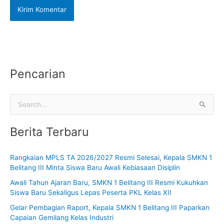
Pencarian
C
a
Berita Terbaru
r
i
Rangkaian MPLS TA 2026/2027 Resmi Selesai, Kepala SMKN 1
u
Belitang III Minta Siswa Baru Awali Kebiasaan Disiplin
n
Awali Tahun Ajaran Baru, SMKN 1 Belitang III Resmi Kukuhkan
t
Siswa Baru Sekaligus Lepas Peserta PKL Kelas XII
u
Gelar Pembagian Raport, Kepala SMKN 1 Belitang III Paparkan
k
Capaian Gemilang Kelas Industri