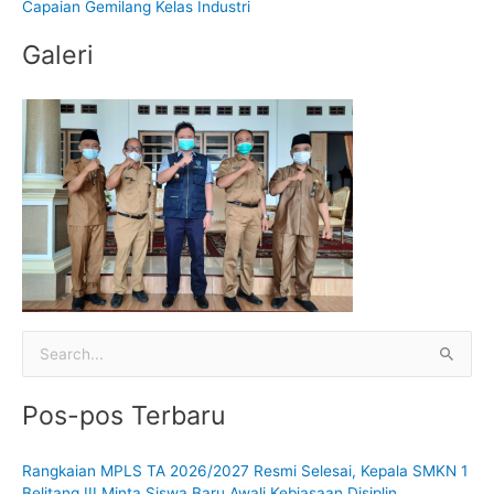
k
Capaian Gemilang Kelas Industri
:
Galeri
C
a
Pos-pos Terbaru
r
i
Rangkaian MPLS TA 2026/2027 Resmi Selesai, Kepala SMKN 1
u
Belitang III Minta Siswa Baru Awali Kebiasaan Disiplin