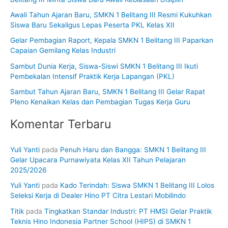
n
Awali Tahun Ajaran Baru, SMKN 1 Belitang III Resmi Kukuhkan
t
Siswa Baru Sekaligus Lepas Peserta PKL Kelas XII
u
Gelar Pembagian Raport, Kepala SMKN 1 Belitang III Paparkan
k
Capaian Gemilang Kelas Industri
:
Sambut Dunia Kerja, Siswa-Siswi SMKN 1 Belitang III Ikuti
Pembekalan Intensif Praktik Kerja Lapangan (PKL)
Sambut Tahun Ajaran Baru, SMKN 1 Belitang III Gelar Rapat
Pleno Kenaikan Kelas dan Pembagian Tugas Kerja Guru
Komentar Terbaru
Yuli Yanti
pada
Penuh Haru dan Bangga: SMKN 1 Belitang III
Gelar Upacara Purnawiyata Kelas XII Tahun Pelajaran
2025/2026
Yuli Yanti
pada
Kado Terindah: Siswa SMKN 1 Belitang III Lolos
Seleksi Kerja di Dealer Hino PT Citra Lestari Mobilindo
Titik
pada
Tingkatkan Standar Industri: PT HMSI Gelar Praktik
Teknis Hino Indonesia Partner School (HIPS) di SMKN 1