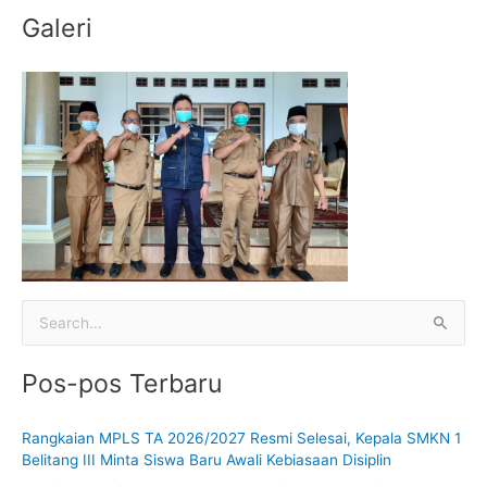
:
Galeri
C
a
Pos-pos Terbaru
r
i
Rangkaian MPLS TA 2026/2027 Resmi Selesai, Kepala SMKN 1
u
Belitang III Minta Siswa Baru Awali Kebiasaan Disiplin
n