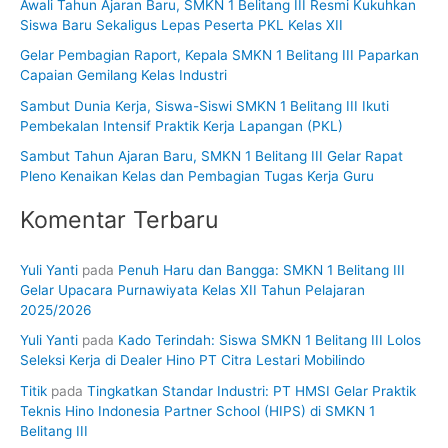
Awali Tahun Ajaran Baru, SMKN 1 Belitang III Resmi Kukuhkan
t
Siswa Baru Sekaligus Lepas Peserta PKL Kelas XII
u
Gelar Pembagian Raport, Kepala SMKN 1 Belitang III Paparkan
k
Capaian Gemilang Kelas Industri
:
Sambut Dunia Kerja, Siswa-Siswi SMKN 1 Belitang III Ikuti
Pembekalan Intensif Praktik Kerja Lapangan (PKL)
Sambut Tahun Ajaran Baru, SMKN 1 Belitang III Gelar Rapat
Pleno Kenaikan Kelas dan Pembagian Tugas Kerja Guru
Komentar Terbaru
Yuli Yanti
pada
Penuh Haru dan Bangga: SMKN 1 Belitang III
Gelar Upacara Purnawiyata Kelas XII Tahun Pelajaran
2025/2026
Yuli Yanti
pada
Kado Terindah: Siswa SMKN 1 Belitang III Lolos
Seleksi Kerja di Dealer Hino PT Citra Lestari Mobilindo
Titik
pada
Tingkatkan Standar Industri: PT HMSI Gelar Praktik
Teknis Hino Indonesia Partner School (HIPS) di SMKN 1
Belitang III