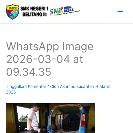
Lewati
Men
ke
Uta
konten
WhatsApp Image
2026-03-04 at
09.34.35
Tinggalkan Komentar
/ Oleh
Akhmad susanto
/
4 Maret
2026