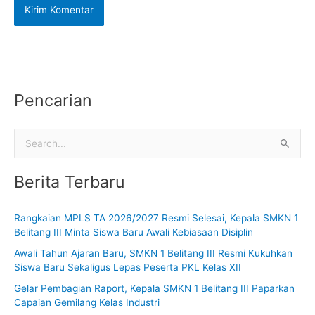
Pencarian
C
a
Berita Terbaru
r
i
Rangkaian MPLS TA 2026/2027 Resmi Selesai, Kepala SMKN 1
u
Belitang III Minta Siswa Baru Awali Kebiasaan Disiplin
n
Awali Tahun Ajaran Baru, SMKN 1 Belitang III Resmi Kukuhkan
t
Siswa Baru Sekaligus Lepas Peserta PKL Kelas XII
u
Gelar Pembagian Raport, Kepala SMKN 1 Belitang III Paparkan
k
Capaian Gemilang Kelas Industri