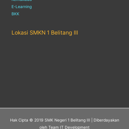
E-Learning
BKK
Lokasi SMKN 1 Belitang III
Hak Cipta © 2019
SMK Negeri 1 Belitang III
| Diberdayakan
oleh Team IT Development