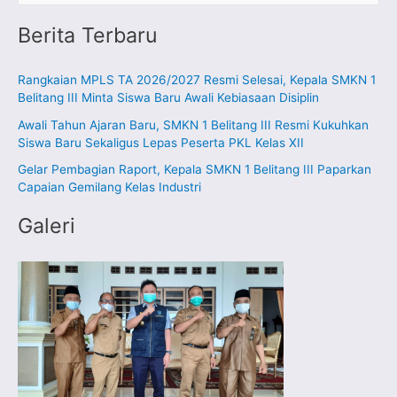
a
Berita Terbaru
r
i
Rangkaian MPLS TA 2026/2027 Resmi Selesai, Kepala SMKN 1
u
Belitang III Minta Siswa Baru Awali Kebiasaan Disiplin
n
Awali Tahun Ajaran Baru, SMKN 1 Belitang III Resmi Kukuhkan
t
Siswa Baru Sekaligus Lepas Peserta PKL Kelas XII
u
Gelar Pembagian Raport, Kepala SMKN 1 Belitang III Paparkan
k
Capaian Gemilang Kelas Industri
:
Galeri