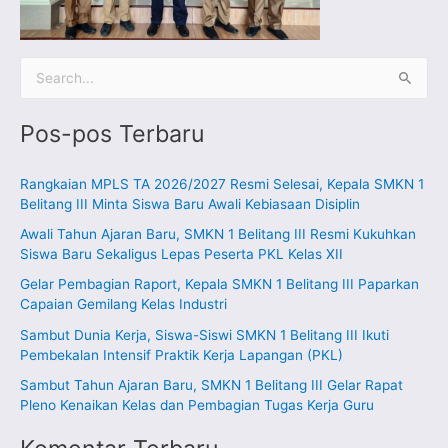
C
a
Pos-pos Terbaru
r
i
Rangkaian MPLS TA 2026/2027 Resmi Selesai, Kepala SMKN 1
u
Belitang III Minta Siswa Baru Awali Kebiasaan Disiplin
n
Awali Tahun Ajaran Baru, SMKN 1 Belitang III Resmi Kukuhkan
t
Siswa Baru Sekaligus Lepas Peserta PKL Kelas XII
u
Gelar Pembagian Raport, Kepala SMKN 1 Belitang III Paparkan
k
Capaian Gemilang Kelas Industri
:
Sambut Dunia Kerja, Siswa-Siswi SMKN 1 Belitang III Ikuti
Pembekalan Intensif Praktik Kerja Lapangan (PKL)
Sambut Tahun Ajaran Baru, SMKN 1 Belitang III Gelar Rapat
Pleno Kenaikan Kelas dan Pembagian Tugas Kerja Guru