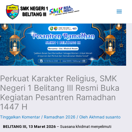
Lewati
Men
ke
Uta
konten
Perkuat Karakter Religius, SMK
Negeri 1 Belitang III Resmi Buka
Kegiatan Pesantren Ramadhan
1447 H
Tinggalkan Komentar
/
Ramadhan 2026
/ Oleh
Akhmad susanto
BELITANG III, 13 Maret 2026
– Suasana khidmat menyelimuti