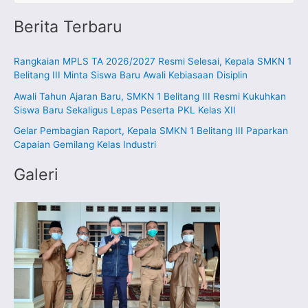
a
Berita Terbaru
r
i
Rangkaian MPLS TA 2026/2027 Resmi Selesai, Kepala SMKN 1
u
Belitang III Minta Siswa Baru Awali Kebiasaan Disiplin
n
Awali Tahun Ajaran Baru, SMKN 1 Belitang III Resmi Kukuhkan
t
Siswa Baru Sekaligus Lepas Peserta PKL Kelas XII
u
Gelar Pembagian Raport, Kepala SMKN 1 Belitang III Paparkan
k
Capaian Gemilang Kelas Industri
:
Galeri