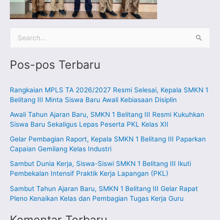
C
a
Pos-pos Terbaru
r
i
Rangkaian MPLS TA 2026/2027 Resmi Selesai, Kepala SMKN 1
u
Belitang III Minta Siswa Baru Awali Kebiasaan Disiplin
n
Awali Tahun Ajaran Baru, SMKN 1 Belitang III Resmi Kukuhkan
t
Siswa Baru Sekaligus Lepas Peserta PKL Kelas XII
u
Gelar Pembagian Raport, Kepala SMKN 1 Belitang III Paparkan
k
Capaian Gemilang Kelas Industri
:
Sambut Dunia Kerja, Siswa-Siswi SMKN 1 Belitang III Ikuti
Pembekalan Intensif Praktik Kerja Lapangan (PKL)
Sambut Tahun Ajaran Baru, SMKN 1 Belitang III Gelar Rapat
Pleno Kenaikan Kelas dan Pembagian Tugas Kerja Guru
Komentar Terbaru