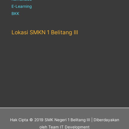
E-Learning
BKK
Lokasi SMKN 1 Belitang III
Hak Cipta © 2019
SMK Negeri 1 Belitang III
| Diberdayakan
oleh Team IT Development