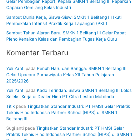
Gelar Pembagian Raport, Kepala SMKN 1 Belitang III Paparkan
k
Capaian Gemilang Kelas Industri
:
Sambut Dunia Kerja, Siswa-Siswi SMKN 1 Belitang III Ikuti
Pembekalan Intensif Praktik Kerja Lapangan (PKL)
Sambut Tahun Ajaran Baru, SMKN 1 Belitang III Gelar Rapat
Pleno Kenaikan Kelas dan Pembagian Tugas Kerja Guru
Komentar Terbaru
Yuli Yanti
pada
Penuh Haru dan Bangga: SMKN 1 Belitang III
Gelar Upacara Purnawiyata Kelas XII Tahun Pelajaran
2025/2026
Yuli Yanti
pada
Kado Terindah: Siswa SMKN 1 Belitang III Lolos
Seleksi Kerja di Dealer Hino PT Citra Lestari Mobilindo
Titik
pada
Tingkatkan Standar Industri: PT HMSI Gelar Praktik
Teknis Hino Indonesia Partner School (HIPS) di SMKN 1
Belitang III
Sugi anti
pada
Tingkatkan Standar Industri: PT HMSI Gelar
Praktik Teknis Hino Indonesia Partner School (HIPS) di SMKN 1