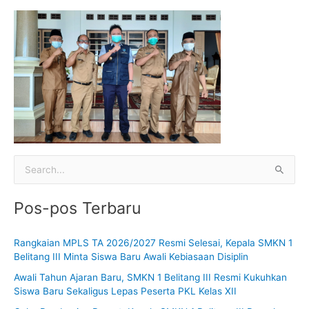
C
a
Pos-pos Terbaru
r
i
Rangkaian MPLS TA 2026/2027 Resmi Selesai, Kepala SMKN 1
u
Belitang III Minta Siswa Baru Awali Kebiasaan Disiplin
n
Awali Tahun Ajaran Baru, SMKN 1 Belitang III Resmi Kukuhkan
t
Siswa Baru Sekaligus Lepas Peserta PKL Kelas XII
u