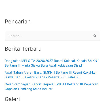
Pencarian
C
a
Berita Terbaru
r
i
Rangkaian MPLS TA 2026/2027 Resmi Selesai, Kepala SMKN 1
u
Belitang III Minta Siswa Baru Awali Kebiasaan Disiplin
n
Awali Tahun Ajaran Baru, SMKN 1 Belitang III Resmi Kukuhkan
t
Siswa Baru Sekaligus Lepas Peserta PKL Kelas XII
u
Gelar Pembagian Raport, Kepala SMKN 1 Belitang III Paparkan
k
Capaian Gemilang Kelas Industri
:
Galeri