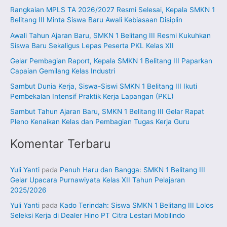
Rangkaian MPLS TA 2026/2027 Resmi Selesai, Kepala SMKN 1
u
Belitang III Minta Siswa Baru Awali Kebiasaan Disiplin
n
Awali Tahun Ajaran Baru, SMKN 1 Belitang III Resmi Kukuhkan
t
Siswa Baru Sekaligus Lepas Peserta PKL Kelas XII
u
Gelar Pembagian Raport, Kepala SMKN 1 Belitang III Paparkan
k
Capaian Gemilang Kelas Industri
:
Sambut Dunia Kerja, Siswa-Siswi SMKN 1 Belitang III Ikuti
Pembekalan Intensif Praktik Kerja Lapangan (PKL)
Sambut Tahun Ajaran Baru, SMKN 1 Belitang III Gelar Rapat
Pleno Kenaikan Kelas dan Pembagian Tugas Kerja Guru
Komentar Terbaru
Yuli Yanti
pada
Penuh Haru dan Bangga: SMKN 1 Belitang III
Gelar Upacara Purnawiyata Kelas XII Tahun Pelajaran
2025/2026
Yuli Yanti
pada
Kado Terindah: Siswa SMKN 1 Belitang III Lolos
Seleksi Kerja di Dealer Hino PT Citra Lestari Mobilindo