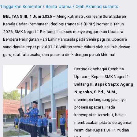
Tinggalkan Komentar
/
Berita Utama
/ Oleh
Akhmad susanto
BELITANG III, 1 Juni 2026
– Mengikuti instruksi resmi Surat Edaran
Kepala Badan Pembinaan Ideologi Pancasila (BPIP) Nomor 2 Tahun
2026, SMK Negeri 1 Belitang III sukses menyelenggarakan Upacara
Bendera Peringatan Hari Lahir Pancasila pada Senin pagi ini. Upacara
yang dimulai tepat pukul 07.30 WIB tersebut diikuti oleh seluruh dewan
guru, staf tata usaha, dan peserta didik dengan penuh khidmat.
Bertindak sebagai Pembina
Upacara, Kepala SMK Negeri 1
Belitang III,
Bapak Sapto Agung
Nugroho, S.Pd., M.M.
,
memimpin langsung jalannya
prosesi upacara. Pada
kesempatan tersebut, beliau
membacakan pidato seragaman
resmi dari Kepala BPIP, Yudian