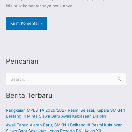
ini untuk komentar saya berikutnya.
Pencarian
C
a
Berita Terbaru
r
i
Rangkaian MPLS TA 2026/2027 Resmi Selesai, Kepala SMKN 1
u
Belitang III Minta Siswa Baru Awali Kebiasaan Disiplin
n
Awali Tahun Ajaran Baru, SMKN 1 Belitang III Resmi Kukuhkan
t
Siswa Baru Sekaligus Lepas Peserta PKL Kelas XII