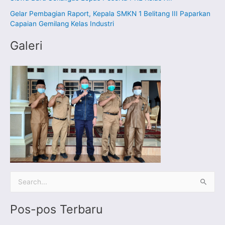
u
Gelar Pembagian Raport, Kepala SMKN 1 Belitang III Paparkan
k
Capaian Gemilang Kelas Industri
:
Galeri
C
a
Pos-pos Terbaru
r
i