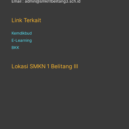
Email : admin@smkn1belitang3.sch.id
Link Terkait
Kemdikbud
E-Learning
BKK
Lokasi SMKN 1 Belitang III