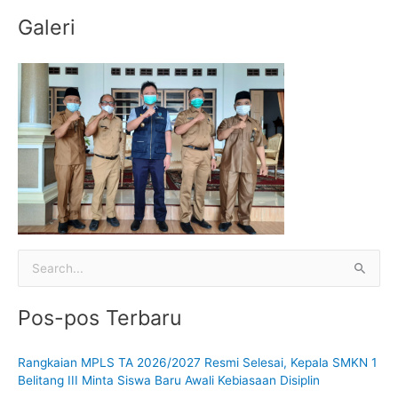
:
Galeri
C
a
Pos-pos Terbaru
r
i
Rangkaian MPLS TA 2026/2027 Resmi Selesai, Kepala SMKN 1
u
Belitang III Minta Siswa Baru Awali Kebiasaan Disiplin
n