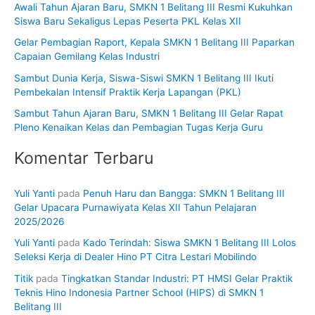
Awali Tahun Ajaran Baru, SMKN 1 Belitang III Resmi Kukuhkan
t
Siswa Baru Sekaligus Lepas Peserta PKL Kelas XII
u
Gelar Pembagian Raport, Kepala SMKN 1 Belitang III Paparkan
k
Capaian Gemilang Kelas Industri
:
Sambut Dunia Kerja, Siswa-Siswi SMKN 1 Belitang III Ikuti
Pembekalan Intensif Praktik Kerja Lapangan (PKL)
Sambut Tahun Ajaran Baru, SMKN 1 Belitang III Gelar Rapat
Pleno Kenaikan Kelas dan Pembagian Tugas Kerja Guru
Komentar Terbaru
Yuli Yanti
pada
Penuh Haru dan Bangga: SMKN 1 Belitang III
Gelar Upacara Purnawiyata Kelas XII Tahun Pelajaran
2025/2026
Yuli Yanti
pada
Kado Terindah: Siswa SMKN 1 Belitang III Lolos
Seleksi Kerja di Dealer Hino PT Citra Lestari Mobilindo
Titik
pada
Tingkatkan Standar Industri: PT HMSI Gelar Praktik
Teknis Hino Indonesia Partner School (HIPS) di SMKN 1
Belitang III