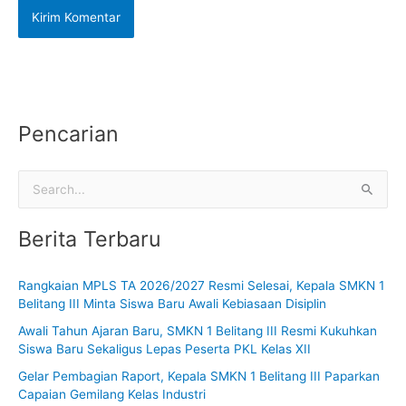
Pencarian
C
a
Berita Terbaru
r
i
Rangkaian MPLS TA 2026/2027 Resmi Selesai, Kepala SMKN 1
u
Belitang III Minta Siswa Baru Awali Kebiasaan Disiplin
n
Awali Tahun Ajaran Baru, SMKN 1 Belitang III Resmi Kukuhkan
t
Siswa Baru Sekaligus Lepas Peserta PKL Kelas XII
u
Gelar Pembagian Raport, Kepala SMKN 1 Belitang III Paparkan
k
Capaian Gemilang Kelas Industri