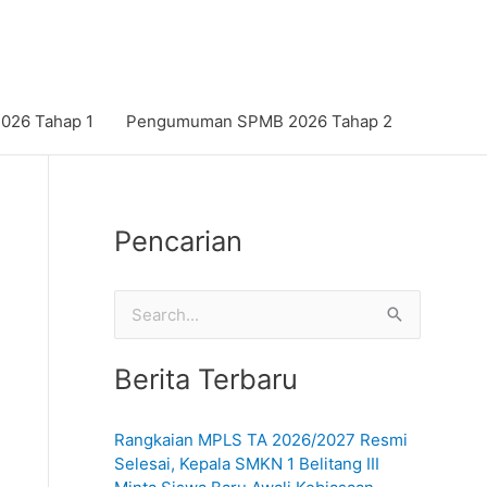
26 Tahap 1
Pengumuman SPMB 2026 Tahap 2
Pencarian
C
a
Berita Terbaru
r
i
Rangkaian MPLS TA 2026/2027 Resmi
u
Selesai, Kepala SMKN 1 Belitang III
n