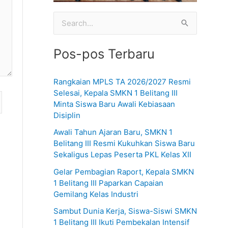
C
a
Pos-pos Terbaru
r
i
Rangkaian MPLS TA 2026/2027 Resmi
u
Selesai, Kepala SMKN 1 Belitang III
n
Minta Siswa Baru Awali Kebiasaan
Disiplin
t
u
Awali Tahun Ajaran Baru, SMKN 1
Belitang III Resmi Kukuhkan Siswa Baru
k
Sekaligus Lepas Peserta PKL Kelas XII
:
Gelar Pembagian Raport, Kepala SMKN
1 Belitang III Paparkan Capaian
Gemilang Kelas Industri
Sambut Dunia Kerja, Siswa-Siswi SMKN
1 Belitang III Ikuti Pembekalan Intensif