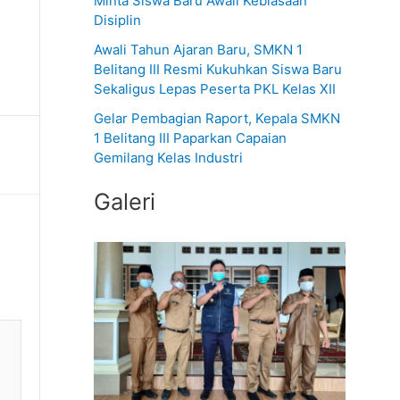
Minta Siswa Baru Awali Kebiasaan
Disiplin
t
u
Awali Tahun Ajaran Baru, SMKN 1
Belitang III Resmi Kukuhkan Siswa Baru
k
Sekaligus Lepas Peserta PKL Kelas XII
:
Gelar Pembagian Raport, Kepala SMKN
1 Belitang III Paparkan Capaian
Gemilang Kelas Industri
Galeri