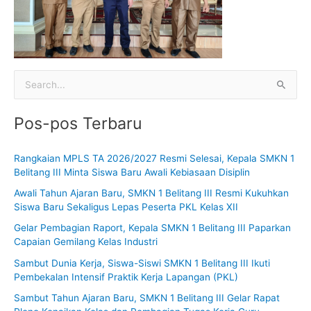
C
a
Pos-pos Terbaru
r
i
Rangkaian MPLS TA 2026/2027 Resmi Selesai, Kepala SMKN 1
u
Belitang III Minta Siswa Baru Awali Kebiasaan Disiplin
n
Awali Tahun Ajaran Baru, SMKN 1 Belitang III Resmi Kukuhkan
t
Siswa Baru Sekaligus Lepas Peserta PKL Kelas XII
u
Gelar Pembagian Raport, Kepala SMKN 1 Belitang III Paparkan
k
Capaian Gemilang Kelas Industri
:
Sambut Dunia Kerja, Siswa-Siswi SMKN 1 Belitang III Ikuti
Pembekalan Intensif Praktik Kerja Lapangan (PKL)
Sambut Tahun Ajaran Baru, SMKN 1 Belitang III Gelar Rapat