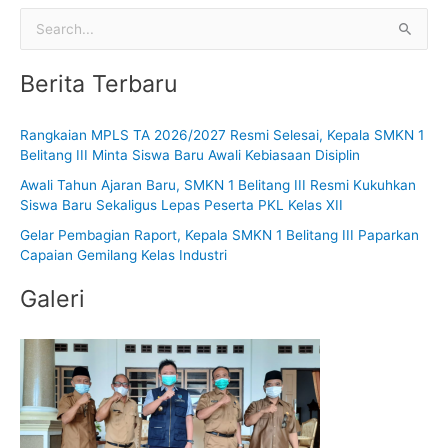
C
a
Berita Terbaru
r
i
Rangkaian MPLS TA 2026/2027 Resmi Selesai, Kepala SMKN 1
u
Belitang III Minta Siswa Baru Awali Kebiasaan Disiplin
n
Awali Tahun Ajaran Baru, SMKN 1 Belitang III Resmi Kukuhkan
t
Siswa Baru Sekaligus Lepas Peserta PKL Kelas XII
u
Gelar Pembagian Raport, Kepala SMKN 1 Belitang III Paparkan
k
Capaian Gemilang Kelas Industri
:
Galeri