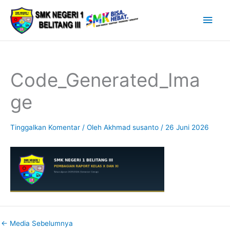
Lewati
Men
ke
Uta
konten
Code_Generated_Ima
ge
Tinggalkan Komentar
/ Oleh
Akhmad susanto
/
26 Juni 2026
←
Media Sebelumnya