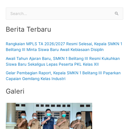
C
a
Berita Terbaru
r
i
Rangkaian MPLS TA 2026/2027 Resmi Selesai, Kepala SMKN 1
u
Belitang III Minta Siswa Baru Awali Kebiasaan Disiplin
n
Awali Tahun Ajaran Baru, SMKN 1 Belitang III Resmi Kukuhkan
t
Siswa Baru Sekaligus Lepas Peserta PKL Kelas XII
u
Gelar Pembagian Raport, Kepala SMKN 1 Belitang III Paparkan
k
Capaian Gemilang Kelas Industri
:
Galeri