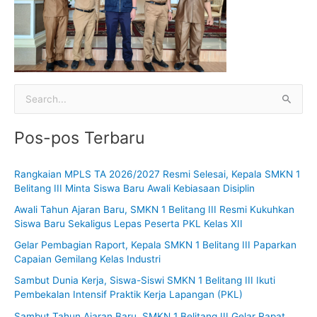
C
a
Pos-pos Terbaru
r
i
Rangkaian MPLS TA 2026/2027 Resmi Selesai, Kepala SMKN 1
u
Belitang III Minta Siswa Baru Awali Kebiasaan Disiplin
n
Awali Tahun Ajaran Baru, SMKN 1 Belitang III Resmi Kukuhkan
t
Siswa Baru Sekaligus Lepas Peserta PKL Kelas XII
u
Gelar Pembagian Raport, Kepala SMKN 1 Belitang III Paparkan
k
Capaian Gemilang Kelas Industri
:
Sambut Dunia Kerja, Siswa-Siswi SMKN 1 Belitang III Ikuti
Pembekalan Intensif Praktik Kerja Lapangan (PKL)
Sambut Tahun Ajaran Baru, SMKN 1 Belitang III Gelar Rapat