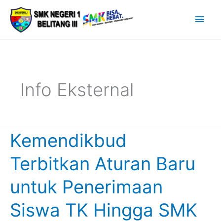
Lewati
Men
ke
Uta
konten
Info Eksternal
Kemendikbud
Kemendikbud
Terbitkan
Terbitkan Aturan Baru
Aturan
Baru
untuk Penerimaan
untuk
Penerimaan
Siswa TK Hingga SMK
Siswa
TK