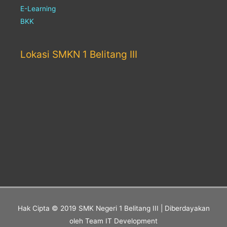
E-Learning
BKK
Lokasi SMKN 1 Belitang III
Hak Cipta © 2019
SMK Negeri 1 Belitang III
| Diberdayakan
oleh Team IT Development