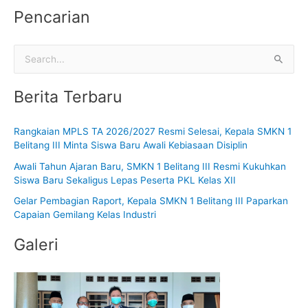
Pencarian
C
a
Berita Terbaru
r
i
Rangkaian MPLS TA 2026/2027 Resmi Selesai, Kepala SMKN 1
u
Belitang III Minta Siswa Baru Awali Kebiasaan Disiplin
n
Awali Tahun Ajaran Baru, SMKN 1 Belitang III Resmi Kukuhkan
t
Siswa Baru Sekaligus Lepas Peserta PKL Kelas XII
u
Gelar Pembagian Raport, Kepala SMKN 1 Belitang III Paparkan
k
Capaian Gemilang Kelas Industri
:
Galeri