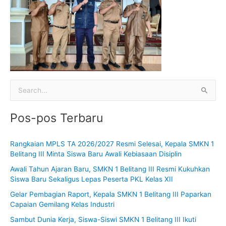
C
a
Pos-pos Terbaru
r
i
Rangkaian MPLS TA 2026/2027 Resmi Selesai, Kepala SMKN 1
u
Belitang III Minta Siswa Baru Awali Kebiasaan Disiplin
n
Awali Tahun Ajaran Baru, SMKN 1 Belitang III Resmi Kukuhkan
t
Siswa Baru Sekaligus Lepas Peserta PKL Kelas XII
u
Gelar Pembagian Raport, Kepala SMKN 1 Belitang III Paparkan
k
Capaian Gemilang Kelas Industri
:
Sambut Dunia Kerja, Siswa-Siswi SMKN 1 Belitang III Ikuti