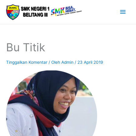
Lewati
Men
ke
Uta
konten
Bu Titik
Tinggalkan Komentar
/ Oleh
Admin
/
23 April 2019