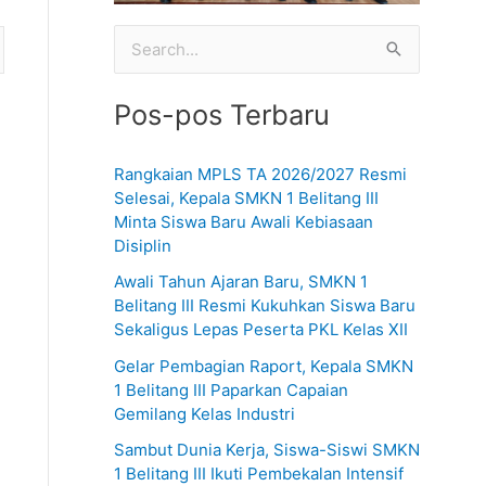
C
a
Pos-pos Terbaru
r
i
Rangkaian MPLS TA 2026/2027 Resmi
u
Selesai, Kepala SMKN 1 Belitang III
n
Minta Siswa Baru Awali Kebiasaan
Disiplin
t
u
Awali Tahun Ajaran Baru, SMKN 1
Belitang III Resmi Kukuhkan Siswa Baru
k
Sekaligus Lepas Peserta PKL Kelas XII
:
Gelar Pembagian Raport, Kepala SMKN
1 Belitang III Paparkan Capaian
Gemilang Kelas Industri
Sambut Dunia Kerja, Siswa-Siswi SMKN
1 Belitang III Ikuti Pembekalan Intensif