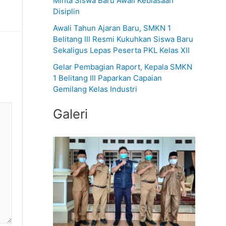
Minta Siswa Baru Awali Kebiasaan
Disiplin
t
u
Awali Tahun Ajaran Baru, SMKN 1
Belitang III Resmi Kukuhkan Siswa Baru
k
Sekaligus Lepas Peserta PKL Kelas XII
:
Gelar Pembagian Raport, Kepala SMKN
1 Belitang III Paparkan Capaian
Gemilang Kelas Industri
Galeri