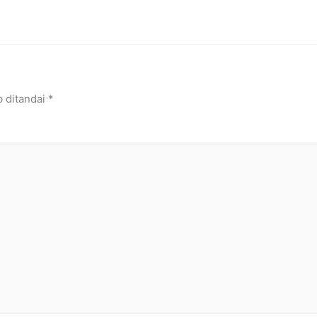
b ditandai
*