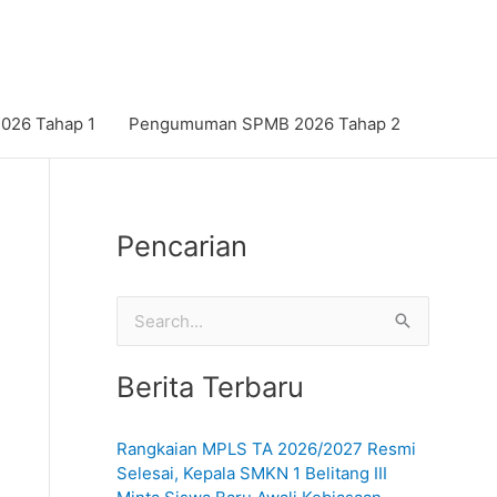
26 Tahap 1
Pengumuman SPMB 2026 Tahap 2
Pencarian
C
a
Berita Terbaru
r
i
Rangkaian MPLS TA 2026/2027 Resmi
u
Selesai, Kepala SMKN 1 Belitang III
n