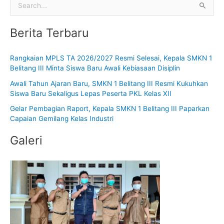
C
a
Berita Terbaru
r
i
Rangkaian MPLS TA 2026/2027 Resmi Selesai, Kepala SMKN 1
u
Belitang III Minta Siswa Baru Awali Kebiasaan Disiplin
n
Awali Tahun Ajaran Baru, SMKN 1 Belitang III Resmi Kukuhkan
t
Siswa Baru Sekaligus Lepas Peserta PKL Kelas XII
u
Gelar Pembagian Raport, Kepala SMKN 1 Belitang III Paparkan
k
Capaian Gemilang Kelas Industri
:
Galeri