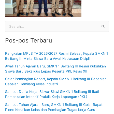
C
a
Pos-pos Terbaru
r
i
Rangkaian MPLS TA 2026/2027 Resmi Selesai, Kepala SMKN 1
u
Belitang III Minta Siswa Baru Awali Kebiasaan Disiplin
n
Awali Tahun Ajaran Baru, SMKN 1 Belitang III Resmi Kukuhkan
t
Siswa Baru Sekaligus Lepas Peserta PKL Kelas XII
u
Gelar Pembagian Raport, Kepala SMKN 1 Belitang III Paparkan
k
Capaian Gemilang Kelas Industri
:
Sambut Dunia Kerja, Siswa-Siswi SMKN 1 Belitang III Ikuti
Pembekalan Intensif Praktik Kerja Lapangan (PKL)
Sambut Tahun Ajaran Baru, SMKN 1 Belitang III Gelar Rapat
Pleno Kenaikan Kelas dan Pembagian Tugas Kerja Guru