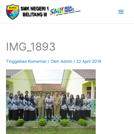
Lewati
Men
ke
Uta
konten
IMG_1893
Tinggalkan Komentar
/ Oleh
Admin
/
22 April 2019