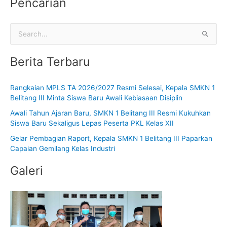
Pencarian
C
a
Berita Terbaru
r
i
Rangkaian MPLS TA 2026/2027 Resmi Selesai, Kepala SMKN 1
u
Belitang III Minta Siswa Baru Awali Kebiasaan Disiplin
n
Awali Tahun Ajaran Baru, SMKN 1 Belitang III Resmi Kukuhkan
t
Siswa Baru Sekaligus Lepas Peserta PKL Kelas XII
u
Gelar Pembagian Raport, Kepala SMKN 1 Belitang III Paparkan
k
Capaian Gemilang Kelas Industri
:
Galeri