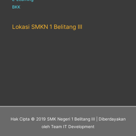
BKK
Lokasi SMKN 1 Belitang III
Hak Cipta © 2019
SMK Negeri 1 Belitang III
| Diberdayakan
oleh Team IT Development