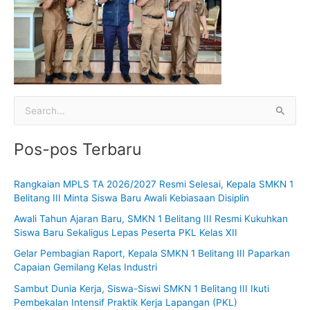
C
a
Pos-pos Terbaru
r
i
Rangkaian MPLS TA 2026/2027 Resmi Selesai, Kepala SMKN 1
u
Belitang III Minta Siswa Baru Awali Kebiasaan Disiplin
n
Awali Tahun Ajaran Baru, SMKN 1 Belitang III Resmi Kukuhkan
t
Siswa Baru Sekaligus Lepas Peserta PKL Kelas XII
u
Gelar Pembagian Raport, Kepala SMKN 1 Belitang III Paparkan
k
Capaian Gemilang Kelas Industri
:
Sambut Dunia Kerja, Siswa-Siswi SMKN 1 Belitang III Ikuti
Pembekalan Intensif Praktik Kerja Lapangan (PKL)