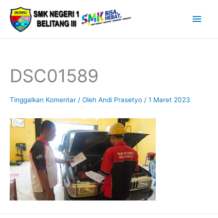
Lewati
Men
ke
Uta
konten
DSC01589
Tinggalkan Komentar
/ Oleh
Andi Prasetyo
/
1 Maret 2023