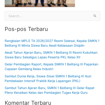
C
a
Pos-pos Terbaru
r
i
Rangkaian MPLS TA 2026/2027 Resmi Selesai, Kepala SMKN 1
u
Belitang III Minta Siswa Baru Awali Kebiasaan Disiplin
n
Awali Tahun Ajaran Baru, SMKN 1 Belitang III Resmi Kukuhkan
t
Siswa Baru Sekaligus Lepas Peserta PKL Kelas XII
u
Gelar Pembagian Raport, Kepala SMKN 1 Belitang III Paparkan
k
Capaian Gemilang Kelas Industri
:
Sambut Dunia Kerja, Siswa-Siswi SMKN 1 Belitang III Ikuti
Pembekalan Intensif Praktik Kerja Lapangan (PKL)
Sambut Tahun Ajaran Baru, SMKN 1 Belitang III Gelar Rapat
Pleno Kenaikan Kelas dan Pembagian Tugas Kerja Guru
Komentar Terbaru