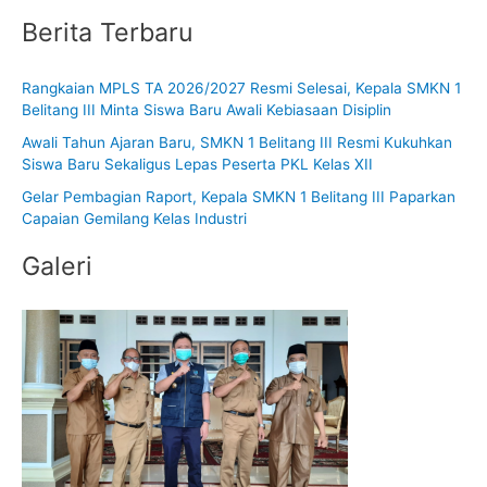
a
Berita Terbaru
r
i
Rangkaian MPLS TA 2026/2027 Resmi Selesai, Kepala SMKN 1
u
Belitang III Minta Siswa Baru Awali Kebiasaan Disiplin
n
Awali Tahun Ajaran Baru, SMKN 1 Belitang III Resmi Kukuhkan
t
Siswa Baru Sekaligus Lepas Peserta PKL Kelas XII
u
Gelar Pembagian Raport, Kepala SMKN 1 Belitang III Paparkan
k
Capaian Gemilang Kelas Industri
:
Galeri