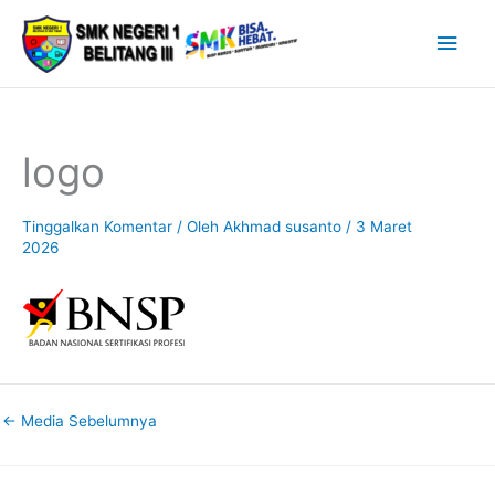
Lewati
Men
ke
Uta
konten
logo
Tinggalkan Komentar
/ Oleh
Akhmad susanto
/
3 Maret
2026
←
Media Sebelumnya