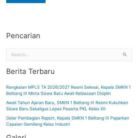
Pencarian
C
a
Berita Terbaru
r
i
Rangkaian MPLS TA 2026/2027 Resmi Selesai, Kepala SMKN 1
u
Belitang III Minta Siswa Baru Awali Kebiasaan Disiplin
n
Awali Tahun Ajaran Baru, SMKN 1 Belitang III Resmi Kukuhkan
t
Siswa Baru Sekaligus Lepas Peserta PKL Kelas XII
u
Gelar Pembagian Raport, Kepala SMKN 1 Belitang III Paparkan
k
Capaian Gemilang Kelas Industri
:
Galeri