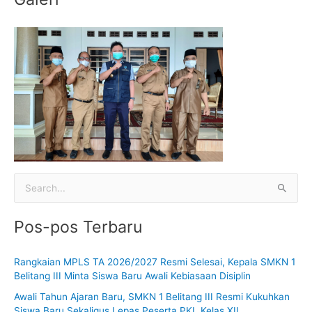
C
a
Pos-pos Terbaru
r
i
Rangkaian MPLS TA 2026/2027 Resmi Selesai, Kepala SMKN 1
u
Belitang III Minta Siswa Baru Awali Kebiasaan Disiplin
n
Awali Tahun Ajaran Baru, SMKN 1 Belitang III Resmi Kukuhkan
t
Siswa Baru Sekaligus Lepas Peserta PKL Kelas XII