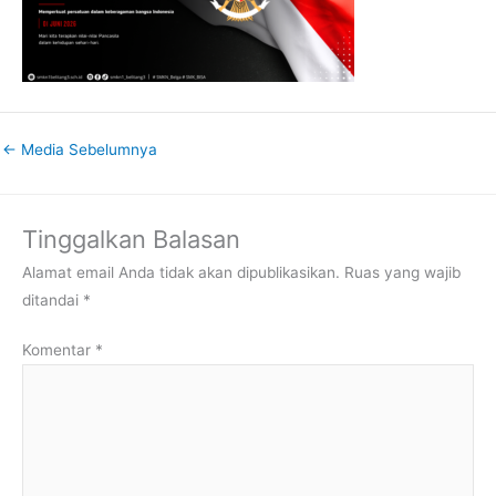
←
Media Sebelumnya
Tinggalkan Balasan
Alamat email Anda tidak akan dipublikasikan.
Ruas yang wajib
ditandai
*
Komentar
*