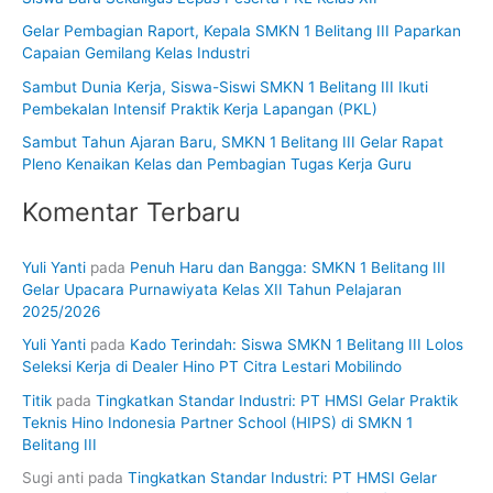
u
Gelar Pembagian Raport, Kepala SMKN 1 Belitang III Paparkan
k
Capaian Gemilang Kelas Industri
:
Sambut Dunia Kerja, Siswa-Siswi SMKN 1 Belitang III Ikuti
Pembekalan Intensif Praktik Kerja Lapangan (PKL)
Sambut Tahun Ajaran Baru, SMKN 1 Belitang III Gelar Rapat
Pleno Kenaikan Kelas dan Pembagian Tugas Kerja Guru
Komentar Terbaru
Yuli Yanti
pada
Penuh Haru dan Bangga: SMKN 1 Belitang III
Gelar Upacara Purnawiyata Kelas XII Tahun Pelajaran
2025/2026
Yuli Yanti
pada
Kado Terindah: Siswa SMKN 1 Belitang III Lolos
Seleksi Kerja di Dealer Hino PT Citra Lestari Mobilindo
Titik
pada
Tingkatkan Standar Industri: PT HMSI Gelar Praktik
Teknis Hino Indonesia Partner School (HIPS) di SMKN 1
Belitang III
Sugi anti
pada
Tingkatkan Standar Industri: PT HMSI Gelar