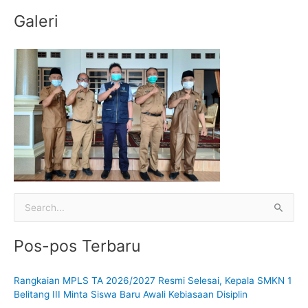
:
Galeri
C
a
Pos-pos Terbaru
r
i
Rangkaian MPLS TA 2026/2027 Resmi Selesai, Kepala SMKN 1
u
Belitang III Minta Siswa Baru Awali Kebiasaan Disiplin
n