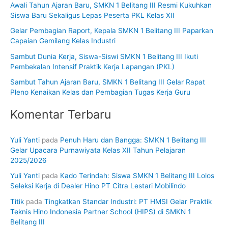
Awali Tahun Ajaran Baru, SMKN 1 Belitang III Resmi Kukuhkan
t
Siswa Baru Sekaligus Lepas Peserta PKL Kelas XII
u
Gelar Pembagian Raport, Kepala SMKN 1 Belitang III Paparkan
k
Capaian Gemilang Kelas Industri
:
Sambut Dunia Kerja, Siswa-Siswi SMKN 1 Belitang III Ikuti
Pembekalan Intensif Praktik Kerja Lapangan (PKL)
Sambut Tahun Ajaran Baru, SMKN 1 Belitang III Gelar Rapat
Pleno Kenaikan Kelas dan Pembagian Tugas Kerja Guru
Komentar Terbaru
Yuli Yanti
pada
Penuh Haru dan Bangga: SMKN 1 Belitang III
Gelar Upacara Purnawiyata Kelas XII Tahun Pelajaran
2025/2026
Yuli Yanti
pada
Kado Terindah: Siswa SMKN 1 Belitang III Lolos
Seleksi Kerja di Dealer Hino PT Citra Lestari Mobilindo
Titik
pada
Tingkatkan Standar Industri: PT HMSI Gelar Praktik
Teknis Hino Indonesia Partner School (HIPS) di SMKN 1
Belitang III