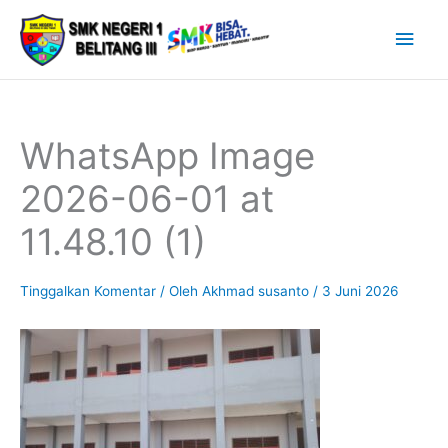
Lewati
Men
ke
Uta
konten
WhatsApp Image
2026-06-01 at
11.48.10 (1)
Tinggalkan Komentar
/ Oleh
Akhmad susanto
/
3 Juni 2026