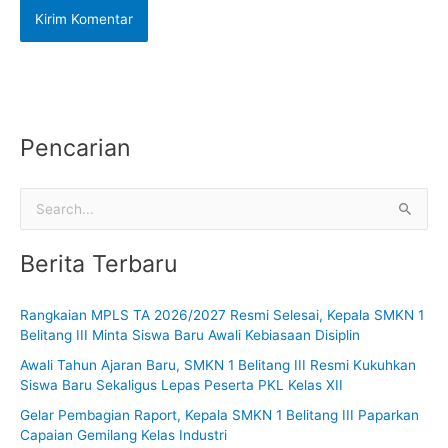
Pencarian
C
a
Berita Terbaru
r
i
Rangkaian MPLS TA 2026/2027 Resmi Selesai, Kepala SMKN 1
u
Belitang III Minta Siswa Baru Awali Kebiasaan Disiplin
n
Awali Tahun Ajaran Baru, SMKN 1 Belitang III Resmi Kukuhkan
t
Siswa Baru Sekaligus Lepas Peserta PKL Kelas XII
u
Gelar Pembagian Raport, Kepala SMKN 1 Belitang III Paparkan
k
Capaian Gemilang Kelas Industri