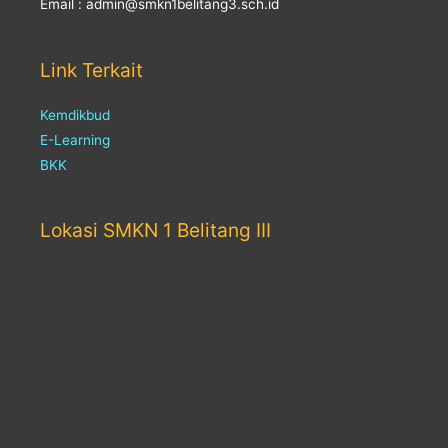
Email : admin@smkn1belitang3.sch.id
Link Terkait
Kemdikbud
E-Learning
BKK
Lokasi SMKN 1 Belitang III