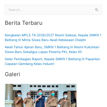
C
a
Berita Terbaru
r
i
Rangkaian MPLS TA 2026/2027 Resmi Selesai, Kepala SMKN 1
u
Belitang III Minta Siswa Baru Awali Kebiasaan Disiplin
n
Awali Tahun Ajaran Baru, SMKN 1 Belitang III Resmi Kukuhkan
t
Siswa Baru Sekaligus Lepas Peserta PKL Kelas XII
u
Gelar Pembagian Raport, Kepala SMKN 1 Belitang III Paparkan
k
Capaian Gemilang Kelas Industri
:
Galeri