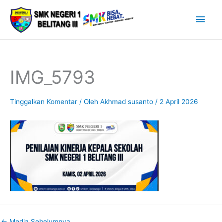
Lewati
Men
ke
Uta
konten
IMG_5793
Tinggalkan Komentar
/ Oleh
Akhmad susanto
/
2 April 2026
←
Media Sebelumnya