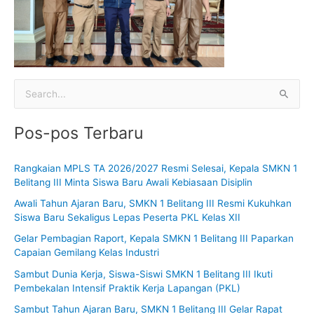
C
a
Pos-pos Terbaru
r
i
Rangkaian MPLS TA 2026/2027 Resmi Selesai, Kepala SMKN 1
u
Belitang III Minta Siswa Baru Awali Kebiasaan Disiplin
n
Awali Tahun Ajaran Baru, SMKN 1 Belitang III Resmi Kukuhkan
t
Siswa Baru Sekaligus Lepas Peserta PKL Kelas XII
u
Gelar Pembagian Raport, Kepala SMKN 1 Belitang III Paparkan
k
Capaian Gemilang Kelas Industri
:
Sambut Dunia Kerja, Siswa-Siswi SMKN 1 Belitang III Ikuti
Pembekalan Intensif Praktik Kerja Lapangan (PKL)
Sambut Tahun Ajaran Baru, SMKN 1 Belitang III Gelar Rapat