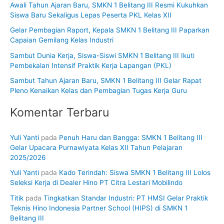
Awali Tahun Ajaran Baru, SMKN 1 Belitang III Resmi Kukuhkan
t
Siswa Baru Sekaligus Lepas Peserta PKL Kelas XII
u
Gelar Pembagian Raport, Kepala SMKN 1 Belitang III Paparkan
k
Capaian Gemilang Kelas Industri
:
Sambut Dunia Kerja, Siswa-Siswi SMKN 1 Belitang III Ikuti
Pembekalan Intensif Praktik Kerja Lapangan (PKL)
Sambut Tahun Ajaran Baru, SMKN 1 Belitang III Gelar Rapat
Pleno Kenaikan Kelas dan Pembagian Tugas Kerja Guru
Komentar Terbaru
Yuli Yanti
pada
Penuh Haru dan Bangga: SMKN 1 Belitang III
Gelar Upacara Purnawiyata Kelas XII Tahun Pelajaran
2025/2026
Yuli Yanti
pada
Kado Terindah: Siswa SMKN 1 Belitang III Lolos
Seleksi Kerja di Dealer Hino PT Citra Lestari Mobilindo
Titik
pada
Tingkatkan Standar Industri: PT HMSI Gelar Praktik
Teknis Hino Indonesia Partner School (HIPS) di SMKN 1
Belitang III