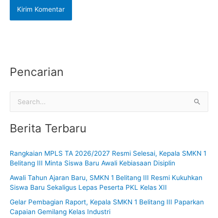
Pencarian
C
a
Berita Terbaru
r
i
Rangkaian MPLS TA 2026/2027 Resmi Selesai, Kepala SMKN 1
u
Belitang III Minta Siswa Baru Awali Kebiasaan Disiplin
n
Awali Tahun Ajaran Baru, SMKN 1 Belitang III Resmi Kukuhkan
t
Siswa Baru Sekaligus Lepas Peserta PKL Kelas XII
u
Gelar Pembagian Raport, Kepala SMKN 1 Belitang III Paparkan
k
Capaian Gemilang Kelas Industri