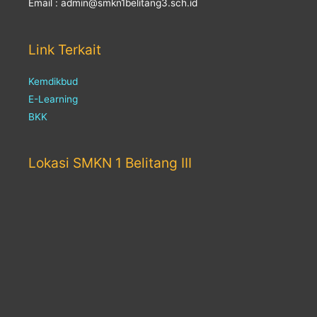
Email : admin@smkn1belitang3.sch.id
Link Terkait
Kemdikbud
E-Learning
BKK
Lokasi SMKN 1 Belitang III