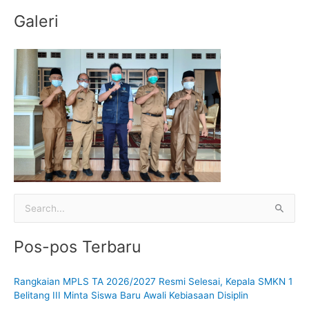
:
Galeri
C
a
Pos-pos Terbaru
r
i
Rangkaian MPLS TA 2026/2027 Resmi Selesai, Kepala SMKN 1
u
Belitang III Minta Siswa Baru Awali Kebiasaan Disiplin
n