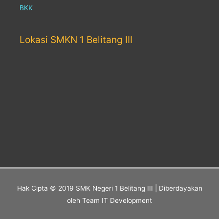
BKK
Lokasi SMKN 1 Belitang III
Hak Cipta © 2019
SMK Negeri 1 Belitang III
| Diberdayakan
oleh Team IT Development