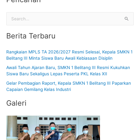
C
a
Berita Terbaru
r
i
Rangkaian MPLS TA 2026/2027 Resmi Selesai, Kepala SMKN 1
u
Belitang III Minta Siswa Baru Awali Kebiasaan Disiplin
n
Awali Tahun Ajaran Baru, SMKN 1 Belitang III Resmi Kukuhkan
t
Siswa Baru Sekaligus Lepas Peserta PKL Kelas XII
u
Gelar Pembagian Raport, Kepala SMKN 1 Belitang III Paparkan
k
Capaian Gemilang Kelas Industri
:
Galeri