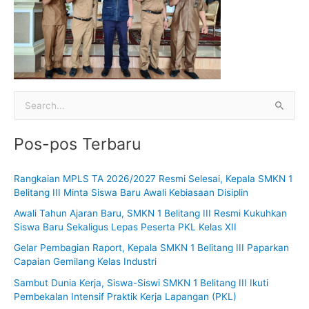
C
a
Pos-pos Terbaru
r
i
Rangkaian MPLS TA 2026/2027 Resmi Selesai, Kepala SMKN 1
u
Belitang III Minta Siswa Baru Awali Kebiasaan Disiplin
n
Awali Tahun Ajaran Baru, SMKN 1 Belitang III Resmi Kukuhkan
t
Siswa Baru Sekaligus Lepas Peserta PKL Kelas XII
u
Gelar Pembagian Raport, Kepala SMKN 1 Belitang III Paparkan
k
Capaian Gemilang Kelas Industri
:
Sambut Dunia Kerja, Siswa-Siswi SMKN 1 Belitang III Ikuti
Pembekalan Intensif Praktik Kerja Lapangan (PKL)